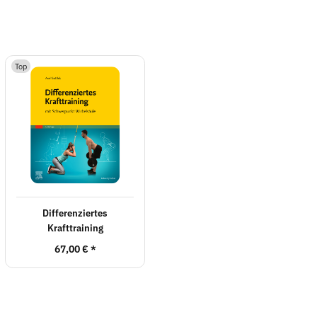
Top
Differenziertes
Krafttraining
67,00 €
*