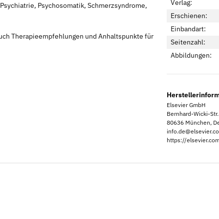
Verlag:
 Psychiatrie, Psychosomatik, Schmerzsyndrome,
Erschienen:
Einbandart:
auch Therapieempfehlungen und Anhaltspunkte für
Seitenzahl:
Abbildungen:
Herstellerinfor
Elsevier GmbH
Bernhard-Wicki-Str.
80636 München, De
info.de@elsevier.c
https://elsevier.co