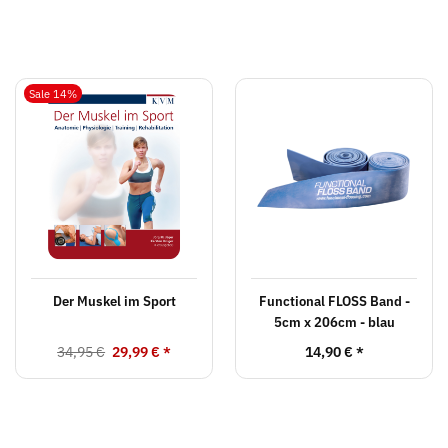
Sale 14%
Der Muskel im Sport
Functional FLOSS Band -
5cm x 206cm - blau
34,95 €
29,99 €
*
14,90 €
*