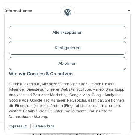
Informationen
Links
Alle akzeptieren
Support / Dialogaufnahme
Konfigurieren
Vertrag widerrufen
Ablehnen
Wie wir Cookies & Co nutzen
Durch Klicken auf „Alle akzeptieren“ gestatten Sie den Einsatz
folgender Dienste auf unserer Website: YouTube, Vimeo, Smartsupp
Analytics und Besucher Marketing, Google Map, Google Analytics,
Sichere Zahlung mit:
Google Ads, Google Tag Manager, ReCaptcha, dash.bar. Sie können
VISA
Mastercard
PayPal
die Einstellung jederzeit ändern (Fingerabdruck-Icon links unten).
Weitere Details finden Sie unter
Konfigurieren
und in unserer
Klarna
Apple Pay
Banküberweisung
Datenschutzerklärung
.
Impressum
|
Datenschutz
* Alle Preise inkl. gesetzlicher USt., zzgl.
Versand