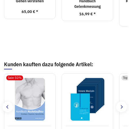
Gehen verstehen
Handbuch
K
Gelenkmessung
65,00 €
*
16,99 €
*
Kunden kauften dazu folgende Artikel:
Sale 50%
Top