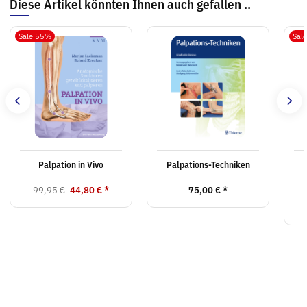
Diese Artikel könnten Ihnen auch gefallen ..
Sale 55%
Sal
Palpation in Vivo
Palpations-Techniken
99,95 €
44,80 €
*
75,00 €
*