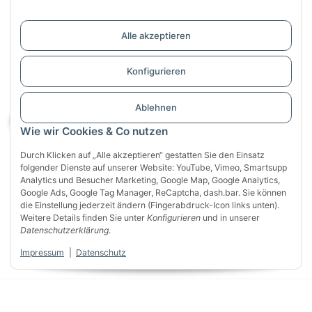
Informationen
Alle akzeptieren
Links
Konfigurieren
Support / Dialogaufnahme
Ablehnen
Vertrag widerrufen
Wie wir Cookies & Co nutzen
Durch Klicken auf „Alle akzeptieren“ gestatten Sie den Einsatz
folgender Dienste auf unserer Website: YouTube, Vimeo, Smartsupp
Analytics und Besucher Marketing, Google Map, Google Analytics,
Google Ads, Google Tag Manager, ReCaptcha, dash.bar. Sie können
die Einstellung jederzeit ändern (Fingerabdruck-Icon links unten).
Weitere Details finden Sie unter
Konfigurieren
und in unserer
Sichere Zahlung mit:
Datenschutzerklärung
.
VISA
Mastercard
PayPal
Impressum
|
Datenschutz
Klarna
Apple Pay
Banküberweisung
* Alle Preise inkl. gesetzlicher USt., zzgl.
Versand
Developed by
Themeart
Powered by
JTL-Shop