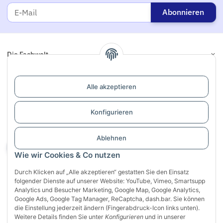
Abonnieren
Die Fachwelt
Informationen
Alle akzeptieren
Links
Konfigurieren
Support / Dialogaufnahme
Ablehnen
Vertrag widerrufen
Wie wir Cookies & Co nutzen
Durch Klicken auf „Alle akzeptieren“ gestatten Sie den Einsatz
folgender Dienste auf unserer Website: YouTube, Vimeo, Smartsupp
Analytics und Besucher Marketing, Google Map, Google Analytics,
Google Ads, Google Tag Manager, ReCaptcha, dash.bar. Sie können
die Einstellung jederzeit ändern (Fingerabdruck-Icon links unten).
Weitere Details finden Sie unter
Konfigurieren
und in unserer
Sichere Zahlung mit: