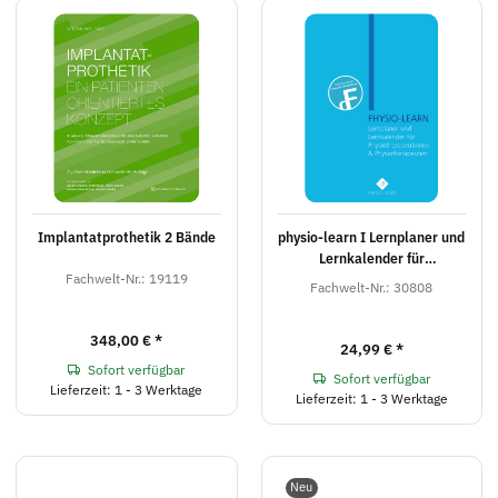
Implantatprothetik 2 Bände
physio-learn I Lernplaner und
Lernkalender für
Fachwelt-Nr.: 19119
Physiotherapeutinnen &
Fachwelt-Nr.: 30808
Physiotherapeuten
348,00 €
*
24,99 €
*
Sofort verfügbar
Sofort verfügbar
Lieferzeit: 1 - 3 Werktage
Lieferzeit: 1 - 3 Werktage
Neu