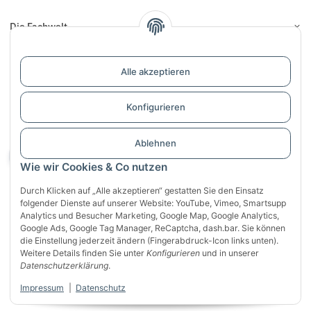
Die Fachwelt
Informationen
Alle akzeptieren
Links
Konfigurieren
Support / Dialogaufnahme
Ablehnen
Vertrag widerrufen
Wie wir Cookies & Co nutzen
Durch Klicken auf „Alle akzeptieren“ gestatten Sie den Einsatz
folgender Dienste auf unserer Website: YouTube, Vimeo, Smartsupp
Analytics und Besucher Marketing, Google Map, Google Analytics,
Google Ads, Google Tag Manager, ReCaptcha, dash.bar. Sie können
die Einstellung jederzeit ändern (Fingerabdruck-Icon links unten).
Weitere Details finden Sie unter
Konfigurieren
und in unserer
Sichere Zahlung mit:
Datenschutzerklärung
.
VISA
Mastercard
PayPal
Impressum
|
Datenschutz
Klarna
Apple Pay
Banküberweisung