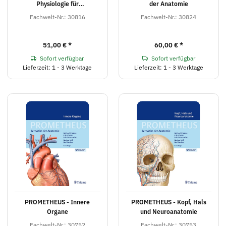
Physiologie für
der Anatomie
Physiotherapeuten
Fachwelt-Nr.: 30816
Fachwelt-Nr.: 30824
51,00 €
*
60,00 €
*
Sofort verfügbar
Sofort verfügbar
Lieferzeit: 1 - 3 Werktage
Lieferzeit: 1 - 3 Werktage
PROMETHEUS - Innere
PROMETHEUS - Kopf, Hals
Organe
und Neuroanatomie
Fachwelt-Nr.: 30752
Fachwelt-Nr.: 30753