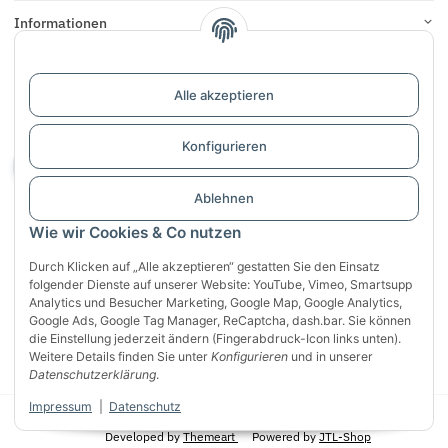
Informationen
Links
Alle akzeptieren
Support / Dialogaufnahme
Konfigurieren
Vertrag widerrufen
Ablehnen
Wie wir Cookies & Co nutzen
Durch Klicken auf „Alle akzeptieren“ gestatten Sie den Einsatz
folgender Dienste auf unserer Website: YouTube, Vimeo, Smartsupp
Analytics und Besucher Marketing, Google Map, Google Analytics,
Sichere Zahlung mit:
Google Ads, Google Tag Manager, ReCaptcha, dash.bar. Sie können
VISA
Mastercard
PayPal
die Einstellung jederzeit ändern (Fingerabdruck-Icon links unten).
Weitere Details finden Sie unter
Konfigurieren
und in unserer
Klarna
Apple Pay
Banküberweisung
Datenschutzerklärung
.
Impressum
|
Datenschutz
* Alle Preise inkl. gesetzlicher USt., zzgl.
Versand
Developed by
Themeart
Powered by
JTL-Shop