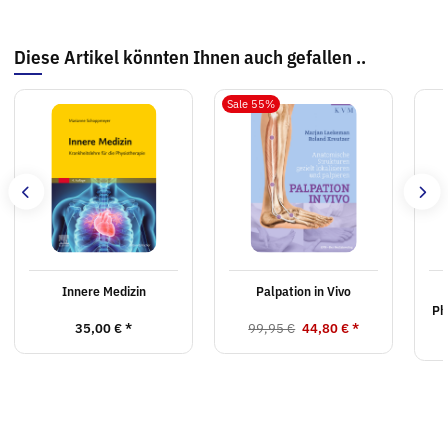
Diese Artikel könnten Ihnen auch gefallen ..
Sale 55%
Innere Medizin
Palpation in Vivo
Ph
35,00 €
*
99,95 €
44,80 €
*