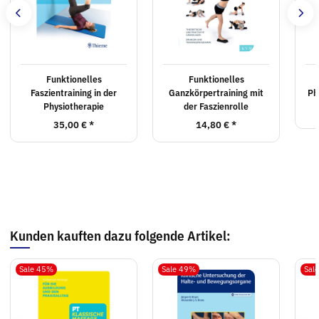
Funktionelles
Funktionelles
Faszientraining in der
Ganzkörpertraining mit
Ph
Physiotherapie
der Faszienrolle
35,00 €
*
14,80 €
*
Kunden kauften dazu folgende Artikel:
Sale 45%
Sale 49%
Sal