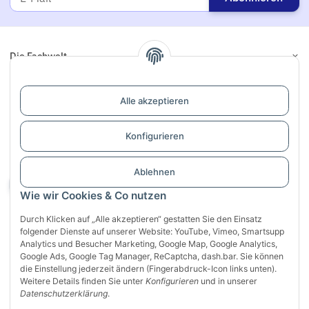
Die Fachwelt
Informationen
Alle akzeptieren
Links
Konfigurieren
Support / Dialogaufnahme
Ablehnen
Vertrag widerrufen
Wie wir Cookies & Co nutzen
Durch Klicken auf „Alle akzeptieren“ gestatten Sie den Einsatz
folgender Dienste auf unserer Website: YouTube, Vimeo, Smartsupp
Analytics und Besucher Marketing, Google Map, Google Analytics,
Google Ads, Google Tag Manager, ReCaptcha, dash.bar. Sie können
die Einstellung jederzeit ändern (Fingerabdruck-Icon links unten).
Weitere Details finden Sie unter
Konfigurieren
und in unserer
Sichere Zahlung mit:
Datenschutzerklärung
.
VISA
Mastercard
PayPal