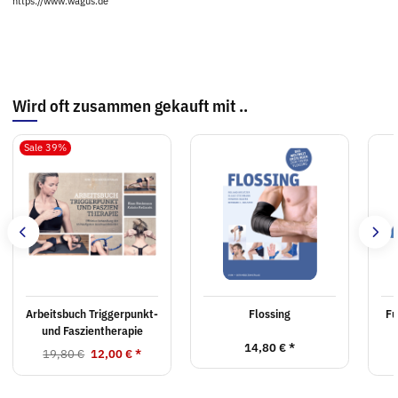
https://www.wagus.de
Wird oft zusammen gekauft mit ..
Sale 39%
Arbeitsbuch Triggerpunkt-
Flossing
Fu
und Faszientherapie
14,80 €
*
19,80 €
12,00 €
*