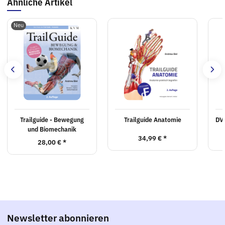
Ähnliche Artikel
Neu
Trailguide - Bewegung
Trailguide Anatomie
DVD
und Biomechanik
34,99 €
*
28,00 €
*
Newsletter abonnieren