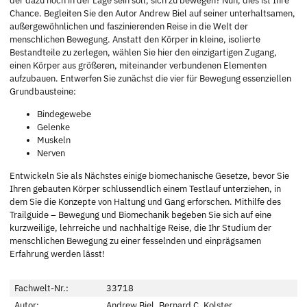
der dazu noch in der Lage sein soll, sich zu bewegen? Nun, dies ist Ihre
Chance. Begleiten Sie den Autor Andrew Biel auf seiner unterhaltsamen,
außergewöhnlichen und faszinierenden Reise in die Welt der
menschlichen Bewegung. Anstatt den Körper in kleine, isolierte
Bestandteile zu zerlegen, wählen Sie hier den einzigartigen Zugang,
einen Körper aus größeren, miteinander verbundenen Elementen
aufzubauen. Entwerfen Sie zunächst die vier für Bewegung essenziellen
Grundbausteine:
Bindegewebe
Gelenke
Muskeln
Nerven
Entwickeln Sie als Nächstes einige biomechanische Gesetze, bevor Sie
Ihren gebauten Körper schlussendlich einem Testlauf unterziehen, in
dem Sie die Konzepte von Haltung und Gang erforschen. Mithilfe des
Trailguide – Bewegung und Biomechanik begeben Sie sich auf eine
kurzweilige, lehrreiche und nachhaltige Reise, die Ihr Studium der
menschlichen Bewegung zu einer fesselnden und einprägsamen
Erfahrung werden lässt!
Fachwelt-Nr.:
33718
Autor:
Andrew Biel, Bernard C. Kolster