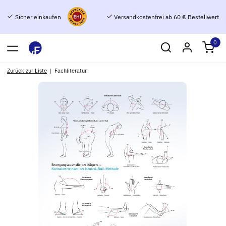
Sicher einkaufen
Versandkostenfrei ab 60 € Bestellwert
0
Zurück zur Liste
Fachliteratur