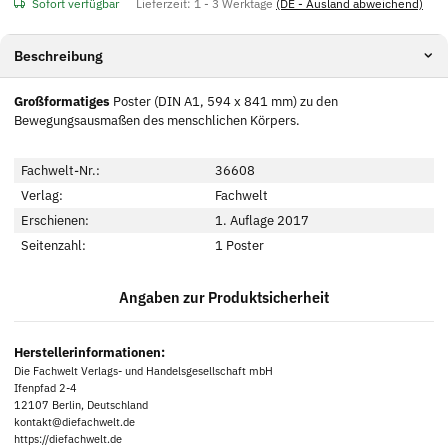
Sofort verfügbar
Lieferzeit:
1 - 3 Werktage
(DE - Ausland abweichend)
Beschreibung
Großformatiges
Poster (DIN A1, 594 x 841 mm) zu den
Bewegungsausmaßen des menschlichen Körpers.
Fachwelt-Nr.:
36608
Verlag:
Fachwelt
Erschienen:
1. Auflage 2017
Seitenzahl:
1 Poster
Angaben zur Produktsicherheit
Herstellerinformationen:
Die Fachwelt Verlags- und Handelsgesellschaft mbH
Ifenpfad 2-4
12107 Berlin, Deutschland
kontakt@diefachwelt.de
https://diefachwelt.de