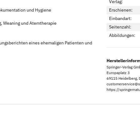
Verlag:
 Dokumentation und Hygiene
Erschienen:
Einbandart:
g, Weaning und Atemtherapie
Seitenzahl:
Abbildungen:
ngsberichten eines ehemaligen Patienten und
Herstellerinfor
Springer-Verlag G
Europaplatz 3
69115 Heidelberg, 
customerservice@s
https://springerna