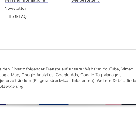
Newsletter
Hilfe & FAQ
Sie den Einsatz folgender Dienste auf unserer Website: YouTube, Vimeo,
oogle Map, Google Analytics, Google Ads, Google Tag Manager,
jederzeit ändern (Fingerabdruck-Icon links unten). Weitere Details find
utzerklärung
.
Sichere Zahlung mit:
SA
Klarna
Appl
Mastercard
PayPal
Banküberweisung