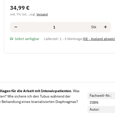
34,99 €
inkl. 7% Ust. , zzgl.
Versand
Stk
Sofort verfügbar
Lieferzeit:
1 - 3 Werktage
(DE - Ausland abweic
lagen für die Arbeit mit Intensivpatienten
. Was
Fachwelt-Nr.:
ten? Wie sichere ich den Tubus während der
ie Behandlung eines kranialisierten Diaphragmas?
ISBN:
Autor: