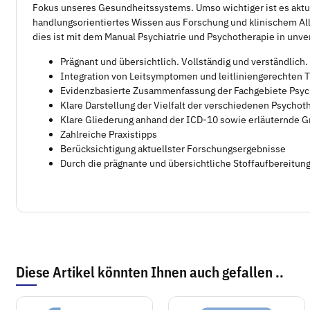
Fokus unseres Gesundheitssystems. Umso wichtiger ist es aktu
handlungsorientiertes Wissen aus Forschung und klinischem All
dies ist mit dem Manual Psychiatrie und Psychotherapie in unver
Prägnant und übersichtlich. Vollständig und verständlich
Integration von Leitsymptomen und leitliniengerechten 
Evidenzbasierte Zusammenfassung der Fachgebiete Psych
Klare Darstellung der Vielfalt der verschiedenen Psychot
Klare Gliederung anhand der ICD-10 sowie erläuternde G
Zahlreiche Praxistipps
Berücksichtigung aktuellster Forschungsergebnisse
Durch die prägnante und übersichtliche Stoffaufbereitun
Diese Artikel könnten Ihnen auch gefallen ..