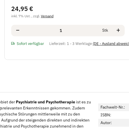
24,95 €
inkl. 7% Ust. , zzgl.
Versand
Stk
Sofort verfügbar
Lieferzeit:
1 - 3 Werktage
(DE - Ausland abweic
ebiet der
Psychiatrie und Psychotherapie
ist es zu
Fachwelt-Nr.:
gsrelevanten Erkenntnissen gekommen. Zudem
sychische Störungen mittlerweile mit zu den
ISBN:
 Aufgrund der steigenden direkten und indirekten
Autor:
ychiatrie und Psychotherapie zunehmend in den