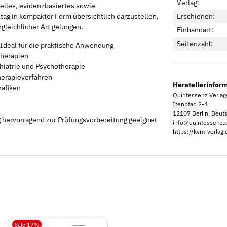
Verlag:
elles, evidenzbasiertes sowie
tag in kompakter Form übersichtlich darzustellen,
Erschienen:
gleichlicher Art gelungen.
Einbandart:
Seitenzahl:
. Ideal für die praktische Anwendung
Therapien
iatrie und Psychotherapie
herapieverfahren
Herstellerinfor
rafiken
Quintessenz Verla
Ifenpfad 2-4
12107 Berlin, Deut
g hervorragend zur Prüfungsvorbereitung geeignet
info@quintessenz.
https://kvm-verlag.
Sale 17%