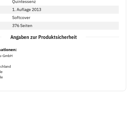
Quintessenz
1. Auflage 2013
Softcover
376 Seiten
Angaben zur Produktsicherheit
mationen:
gs-GmbH
schland
de
de