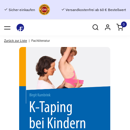
Sicher einkaufen
Versandkostenfrei ab 60 € Bestellwert
0
Zurück zur Liste
Fachliteratur