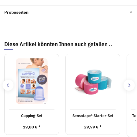
Probeseiten
Diese Artikel könnten Ihnen auch gefallen ..
Cupping-Set
Sensotape® Starter-Set
Ta
T
19,80 €
*
29,99 €
*