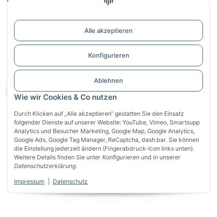
Informationen
Alle akzeptieren
Links
Konfigurieren
Support / Dialogaufnahme
Ablehnen
Vertrag widerrufen
Wie wir Cookies & Co nutzen
Durch Klicken auf „Alle akzeptieren“ gestatten Sie den Einsatz
folgender Dienste auf unserer Website: YouTube, Vimeo, Smartsupp
Analytics und Besucher Marketing, Google Map, Google Analytics,
Google Ads, Google Tag Manager, ReCaptcha, dash.bar. Sie können
die Einstellung jederzeit ändern (Fingerabdruck-Icon links unten).
Weitere Details finden Sie unter
Konfigurieren
und in unserer
Sichere Zahlung mit:
Datenschutzerklärung
.
VISA
Mastercard
PayPal
Impressum
|
Datenschutz
Klarna
Apple Pay
Banküberweisung
* Alle Preise inkl. gesetzlicher USt., zzgl.
Versand