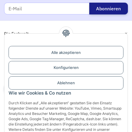
Abonnieren
Die Fachwelt
Informationen
Alle akzeptieren
Links
Konfigurieren
Support / Dialogaufnahme
Ablehnen
Vertrag widerrufen
Wie wir Cookies & Co nutzen
Durch Klicken auf „Alle akzeptieren“ gestatten Sie den Einsatz
folgender Dienste auf unserer Website: YouTube, Vimeo, Smartsupp
Analytics und Besucher Marketing, Google Map, Google Analytics,
Google Ads, Google Tag Manager, ReCaptcha, dash.bar. Sie können
die Einstellung jederzeit ändern (Fingerabdruck-Icon links unten).
Weitere Details finden Sie unter
Konfigurieren
und in unserer
Sichere Zahlung mit: